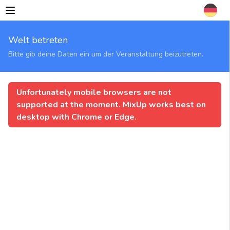
MixUp App
gamedev
Welt betreten
grove
Bitte gib deine Daten ein um der Veranstaltung beizutreten.
#1
Unfortunately mobile browsers are not
07.10.2021
supported at the moment. MixUp works best on
13:00 - 15:00
desktop with Chrome or Edge.
(Europe/Berlin)
Welcome
to
the
gamedev
grove,
a